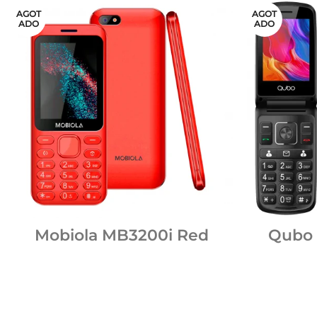
AGOT
AGOT
ADO
ADO
Mobiola MB3200i Red
Qubo 