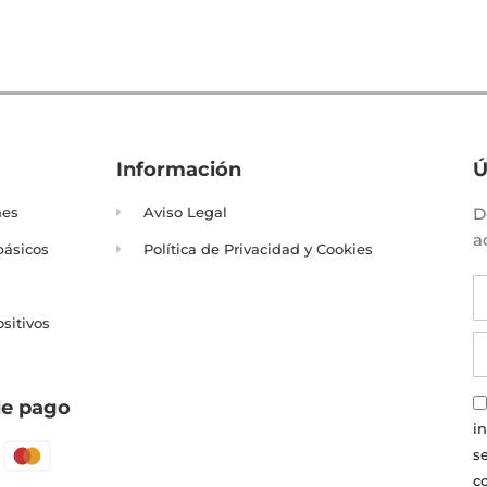
Información
Ú
nes
Aviso Legal
D
a
básicos
Política de Privacidad y Cookies
ositivos
e pago
i
s
c