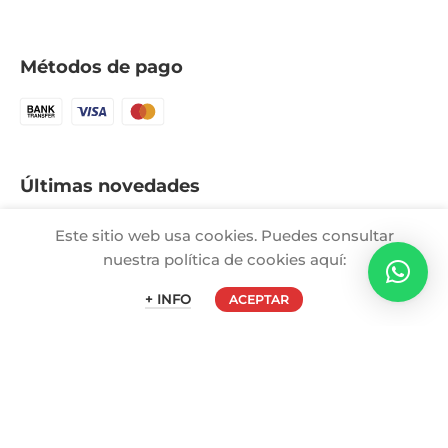
Métodos de pago
Últimas novedades
Déjanos tu email y te enviaremos nuestro listado
Este sitio web usa cookies. Puedes consultar
actualizado de productos de forma diaria.
nuestra política de cookies aquí:
+ INFO
ACEPTAR
Acepto la
Política de Privacidad
para dejar la información
solicitada, sabiendo que estos datos solo serán utilizados
con este, según aparece en dichas condiciones.