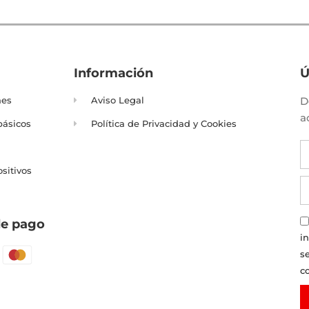
Información
Ú
nes
Aviso Legal
D
a
básicos
Política de Privacidad y Cookies
ositivos
e pago
i
s
c