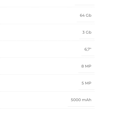
64 Gb
3 Gb
6,7"
8 MP
5 MP
5000 mAh