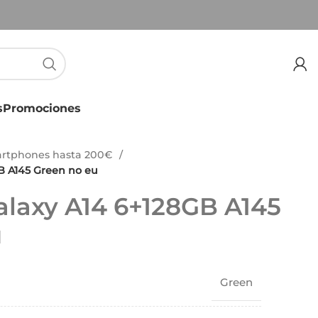
s
Promociones
rtphones hasta 200€
B A145 Green no eu
laxy A14 6+128GB A145
u
Green