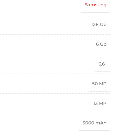
Samsung
128 Gb
6 Gb
6,6"
50 MP
13 MP
5000 mAh