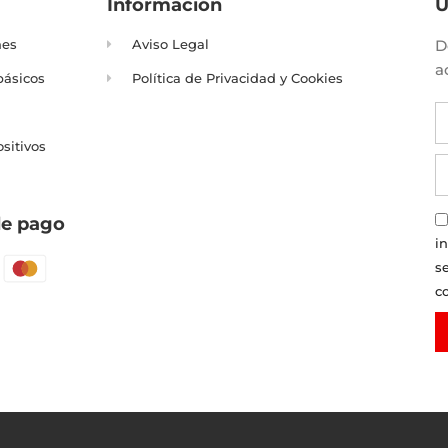
Información
Ú
nes
Aviso Legal
D
a
básicos
Política de Privacidad y Cookies
ositivos
e pago
i
s
c